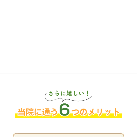
その為、患者様も理想の姿への道のりをしっかりとイ
メージしながら施術を受けていただけます。
また当院では無理な回数券販売は一切いたしませんの
でご安心ください。
ご不明点や不安な事がありましたら、どんな小さな事
でも大丈夫です。
お気軽にご相談ください。