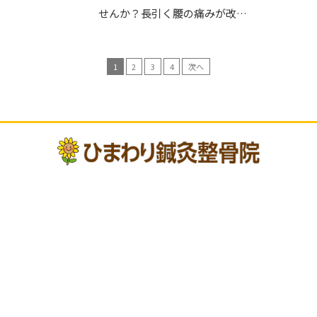
せんか？長引く腰の痛みが改…
1
2
3
4
次へ