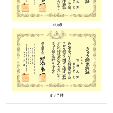
はり師
きゅう師