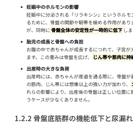
妊娠中のホルモンの影響
妊娠中に分泌される「リラキシン」というホルモ
るために、骨盤の関節や靭帯を緩める作用があり
が、同時に
骨盤全体の安定性が一時的に低下
しま
胎児の成長と骨盤への負担
お腹の中で赤ちゃんが成長するにつれて、子宮が
ます。この重みは骨盤を広げ、
じん帯や筋肉に持
出産時の大きな負荷
出産時には、赤ちゃんが産道を通る際に、骨盤が
の筋肉、じん帯には想像以上の強い力が加わり、
れらの影響により、出産後の骨盤は正しい位置に
うケースが少なくありません。
1.2.2 骨盤底筋群の機能低下と尿漏れ