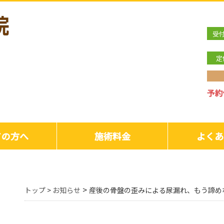
受
定
ての方へ
施術料金
よくあ
>
トップ
>
お知らせ
産後の骨盤の歪みによる尿漏れ、もう諦め