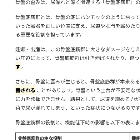
骨盤の歪みは、尿漏れと深く関連する「骨盤底筋群」の
骨盤底筋群とは、骨盤の底にハンモックのように張って
いった臓器を正しい位置に支え、尿道や肛門を締めた
る重要な役割を担っています。
妊娠・出産は、この骨盤底筋群に大きなダメージを与え
い圧迫によって、骨盤底筋群は引き伸ばされたり、傷つ
す
。
さらに、骨盤に歪みが生じると、骨盤底筋群が本来あ
害される
ことがあります。骨盤という土台が不安定な
に力を発揮できません。結果として、尿道を締める力が
荷で尿が漏れてしまう、といった症状につながるのです
骨盤底筋群の役割と、機能低下時の影響を以下の表に
骨盤底筋群の主な役割
機