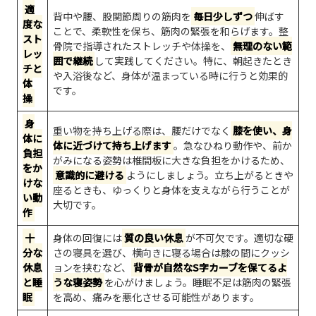
適
背中や腰、股関節周りの筋肉を
毎日少しずつ
伸ばす
度な
ことで、柔軟性を保ち、筋肉の緊張を和らげます。整
スト
骨院で指導されたストレッチや体操を、
無理のない範
レッ
囲で継続
して実践してください。特に、朝起きたとき
チと
や入浴後など、身体が温まっている時に行うと効果的
体
です。
操
身
重い物を持ち上げる際は、腰だけでなく
膝を使い、身
体に
体に近づけて持ち上げます
。急なひねり動作や、前か
負担
がみになる姿勢は椎間板に大きな負担をかけるため、
をか
意識的に避ける
ようにしましょう。立ち上がるときや
けな
座るときも、ゆっくりと身体を支えながら行うことが
い動
大切です。
作
十
身体の回復には
質の良い休息
が不可欠です。適切な硬
分な
さの寝具を選び、横向きに寝る場合は膝の間にクッシ
休息
ョンを挟むなど、
背骨が自然なS字カーブを保てるよ
と睡
うな寝姿勢
を心がけましょう。睡眠不足は筋肉の緊張
眠
を高め、痛みを悪化させる可能性があります。