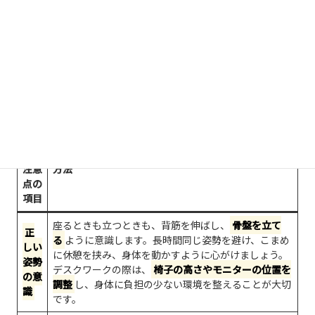
整骨院での施術効果を最大限に引き出し、椎間板ヘルニア
による背中の痛みの再発を防ぐためには、ご自宅でのセル
フケアと日常生活での注意点が非常に重要です。施術によ
って整えられた身体の状態を維持し、
ご自身で身体をケア
する意識
を持つことが、長期的な改善に繋がります。
セル
フケ
ア・
椎間板ヘルニアの背中の痛みへの効果と具体的な実践
注意
方法
点の
項目
座るときも立つときも、背筋を伸ばし、
骨盤を立て
正
る
ように意識します。長時間同じ姿勢を避け、こまめ
しい
に休憩を挟み、身体を動かすように心がけましょう。
姿勢
デスクワークの際は、
椅子の高さやモニターの位置を
の意
調整
し、身体に負担の少ない環境を整えることが大切
識
です。