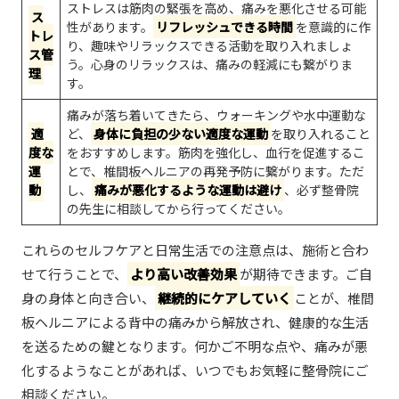
ストレスは筋肉の緊張を高め、痛みを悪化させる可能
ス
性があります。
リフレッシュできる時間
を意識的に作
トレ
り、趣味やリラックスできる活動を取り入れましょ
ス管
う。心身のリラックスは、痛みの軽減にも繋がりま
理
す。
痛みが落ち着いてきたら、ウォーキングや水中運動な
適
ど、
身体に負担の少ない適度な運動
を取り入れること
度な
をおすすめします。筋肉を強化し、血行を促進するこ
運
とで、椎間板ヘルニアの再発予防に繋がります。ただ
動
し、
痛みが悪化するような運動は避け
、必ず整骨院
の先生に相談してから行ってください。
これらのセルフケアと日常生活での注意点は、施術と合わ
せて行うことで、
より高い改善効果
が期待できます。ご自
身の身体と向き合い、
継続的にケアしていく
ことが、椎間
板ヘルニアによる背中の痛みから解放され、健康的な生活
を送るための鍵となります。何かご不明な点や、痛みが悪
化するようなことがあれば、いつでもお気軽に整骨院にご
相談ください。