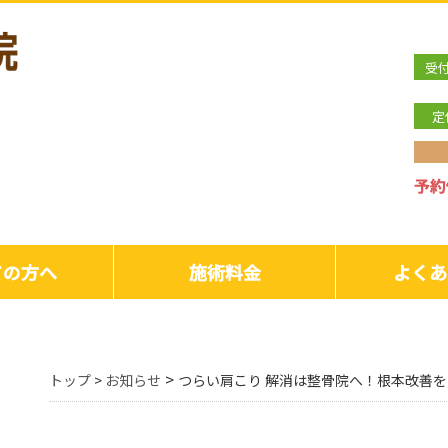
受
定
ての方へ
施術料金
よくあ
>
トップ
>
お知らせ
つらい肩こり 解消は整骨院へ！根本改善