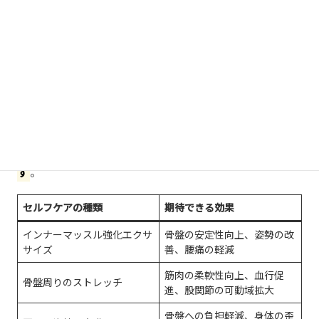
鍛えるエクササイズ
や、硬くなった筋肉をほぐすストレッ
チなどは、継続することで骨盤の安定性を高め、不調の予
防につながります。
お客様の身体の状態や体力レベルに合わせて、無理なく続
けられる範囲のメニューを提案し、正しいフォームや注意
点について丁寧に説明します。これらのセルフケアを日々
の習慣に取り入れることで、
ご自身の力で身体を整える意
識が高まり、より健康な状態を維持できるようになりま
す
。
セルフケアの種類
期待できる効果
インナーマッスル強化エクサ
骨盤の安定性向上、姿勢の改
サイズ
善、腰痛の軽減
筋肉の柔軟性向上、血行促
骨盤周りのストレッチ
進、股関節の可動域拡大
骨盤への負担軽減、身体の歪