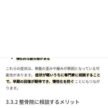
腰痛や股関節痛が続いている
骨盤周りに違和感や不安定感がある
尿漏れなどの排泄に関するトラブルがある
出産前のズボンが履けないなど、体型の変化が気になる
身体のバランスが崩れていると感じる
育児による肩こりや首の痛みがひどい
慢性的な疲労感がある
これらの症状は、骨盤の歪みや緩みが原因となっている可
能性があります。
症状が軽いうちに専門家に相談すること
で、早期の回復が期待でき、慢性化を防ぐ
ことにもつなが
ります。
3.3.2 整骨院に相談するメリット