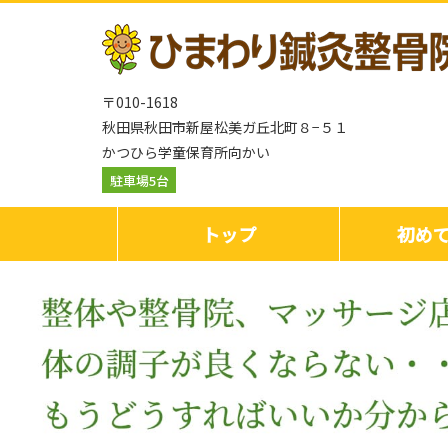
〒010-1618
秋田県秋田市新屋松美ガ丘北町８−５１
かつひら学童保育所向かい
駐車場5台
トップ
初め