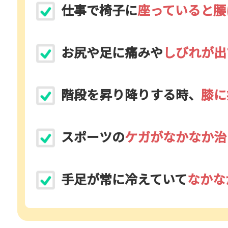
仕事で椅子に
座っていると腰
お尻や足に痛みや
しびれが出
階段を昇り降りする時、
膝に
スポーツの
ケガがなかなか治
手足が常に冷えていて
なかな